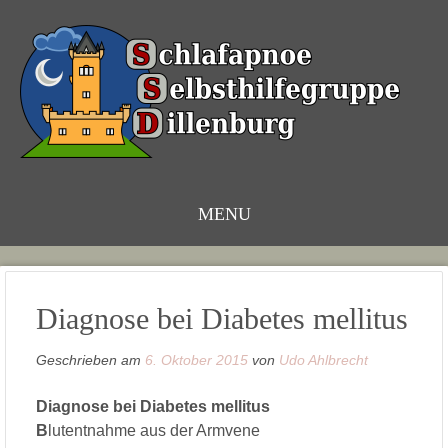
MENU
Zum
Inhalt
Diagnose bei Diabetes mellitus
Geschrieben am
6. Oktober 2015
von
Udo Ahlbrecht
Diagnose bei Diabetes mellitus
B
lutentnahme aus der Armvene