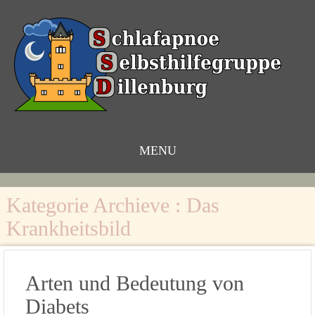
MENU
Zum
Inhalt
Kategorie Archieve :
Das
Krankheitsbild
Arten und Bedeutung von
Diabets