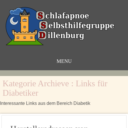
MENU
Zum
Inhalt
Kategorie Archieve :
Links für
Diabetiker
Interessante Links aus dem Bereich Diabetik