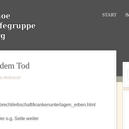
Menu
ZUM INHALT
START
I
 dem Tod
o Ahlbrecht
rbrecht/erbschaft/krankenunterlagen_erben.html
der o.g. Seite weiter